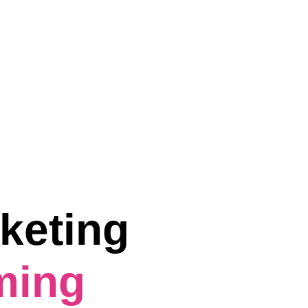
keting  
ming