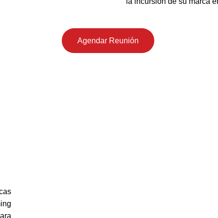
la incursión de su marca 
Agendar Reunión
cas
ing
ara